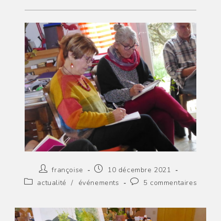
Auteur/autrice
Publication
françoise
10 décembre 2021
de
publiée :
Post
Commentaires
actualité
/
événements
5 commentaires
la
category:
de
publication :
la
publication :