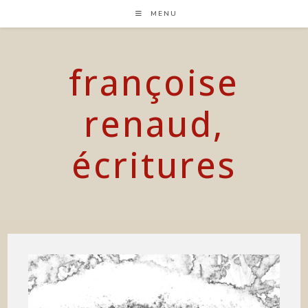
Skip
MENU
to
content
françoise
renaud,
écritures