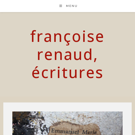
Skip
MENU
to
content
françoise
renaud,
écritures