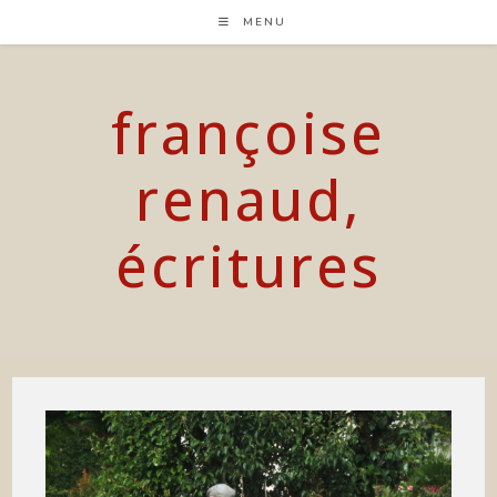
Skip
MENU
to
content
françoise
renaud,
écritures