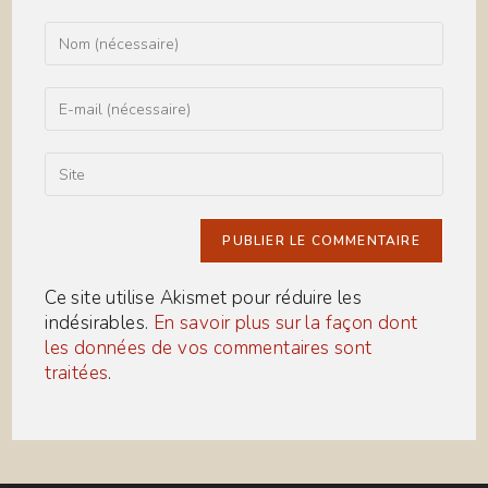
Enter
your
name
or
Enter
username
your
to
email
comment
address
Saisir
to
l’URL
comment
de
votre
site
(facultatif)
Ce site utilise Akismet pour réduire les
indésirables.
En savoir plus sur la façon dont
les données de vos commentaires sont
traitées
.