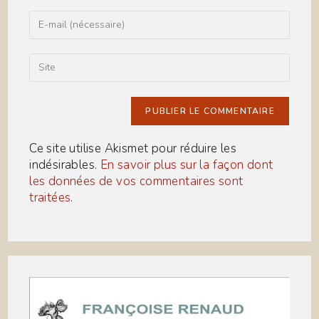
name
or
Enter
username
your
to
email
comment
address
Saisir
to
l’URL
comment
de
votre
site
(facultatif)
Ce site utilise Akismet pour réduire les
indésirables.
En savoir plus sur la façon dont
les données de vos commentaires sont
traitées
.