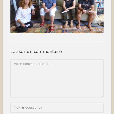
Laisser un commentaire
Comment
Enter
your