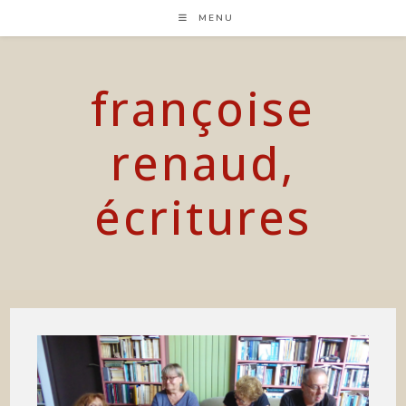
Skip
MENU
to
content
françoise
renaud,
écritures