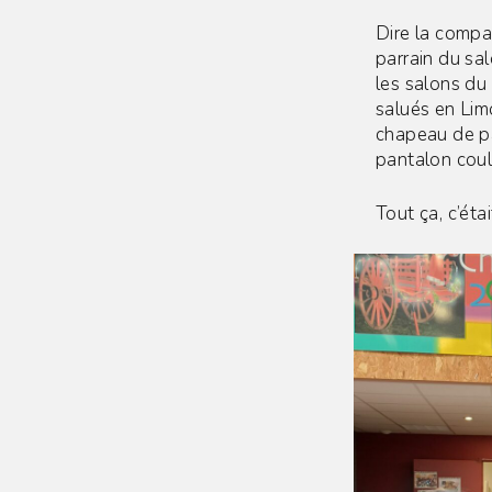
Dire la compa
parrain du sa
les salons du
salués en Lim
chapeau de pa
pantalon coul
Tout ça, c’éta