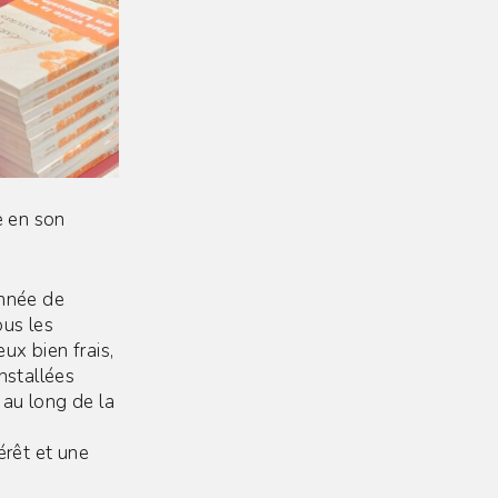
e en son
année de
ous les
eux bien frais,
nstallées
 au long de la
érêt et une