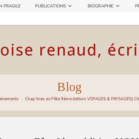
N FRAGILE
PUBLICATIONS
BIOGRAPHIE
P
oise renaud, écr
Blog
vénements
>
Chap’itres en Fête 9ème édition VOYAGES & PAYSAGES| Chap