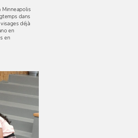
à Minneapolis
ongtemps dans
 visages déjà
runo en
as en