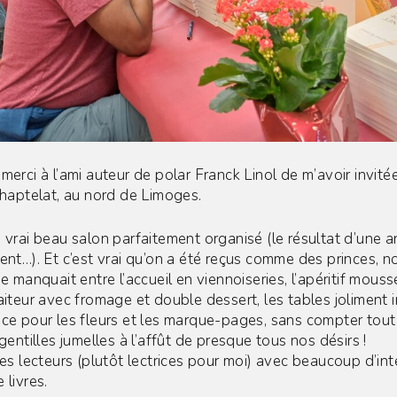
merci à l’ami auteur de polar Franck Linol de m’avoir invité
 Chaptelat, au nord de Limoges.
n vrai beau salon parfaitement organisé (le résultat d’une 
ent…). Et c’est vrai qu’on a été reçus comme des princes, n
ne manquait entre l’accueil en viennoiseries, l’apéritif mouss
aiteur avec fromage et double dessert, les tables joliment i
ace pour les fleurs et les marque-pages, sans compter tout
 gentilles jumelles à l’affût de presque tous nos désirs !
les lecteurs (plutôt lectrices pour moi) avec beaucoup d’int
 livres.