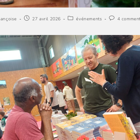
r/autrice
Publication
Post
Commentaires
rançoise
27 avril 2026
événements
4 comment
publiée :
category:
de
la
cation :
publication :