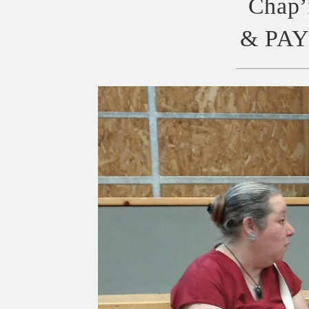
Chap’
& PAYS