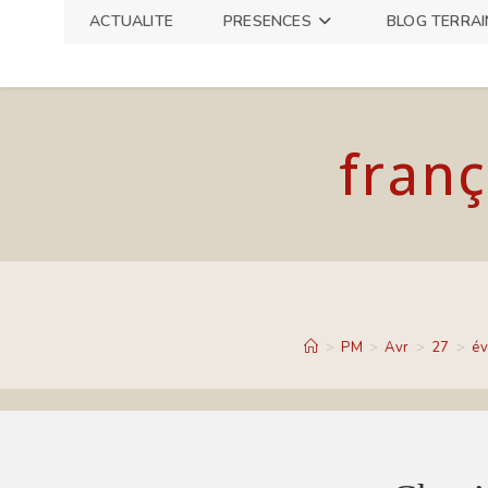
Skip
ACTUALITE
PRESENCES
BLOG TERRAI
to
content
franç
>
PM
>
Avr
>
27
>
é