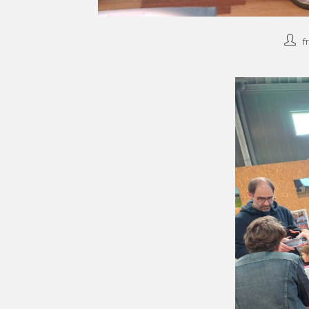
Auteu
f
de
la
publi