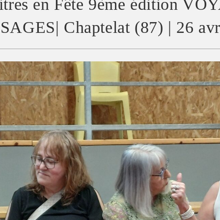
itres en Fête 9ème édition V
AGES| Chaptelat (87) | 26 avr